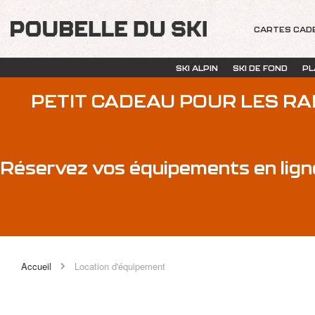
CARTES CAD
SKI ALPIN
SKI DE FOND
PL
PETIT CADEAU POUR LES R
Réservez vos équipements en lign
Accueil
Location d'équipement