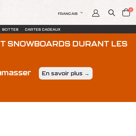
art
0
LANGUE
FRANCAIS
Cart
BOTTES
CARTES CADEAUX
 ET SNOWBOARDS DURANT LES
ramasser
En savoir plus →