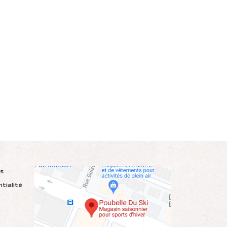
ns
ntialité