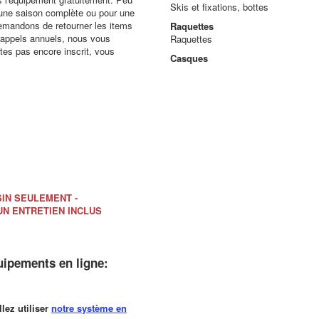
Skis et fixations, bottes
e une saison complète ou pour une
demandons de retourner les items
Raquettes
 rappels annuels, nous vous
Raquettes
êtes pas encore inscrit, vous
Casques
SIN SEULEMENT -
UN ENTRETIEN INCLUS
ipements en ligne:
llez utiliser
notre système en