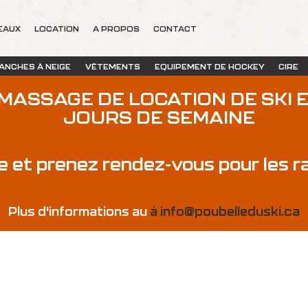
EAUX
LOCATION
A PROPOS
CONTACT
ANCHES À NEIGE
VÊTEMENTS
EQUIPEMENT DE HOCKEY
CIRE
AMASSAGE DE LOCATION DE SKI
JOURS DE SEMAINE
e et prenez rendez-vous pour les 
Plus d'informations au
à
info@poubelleduski.ca