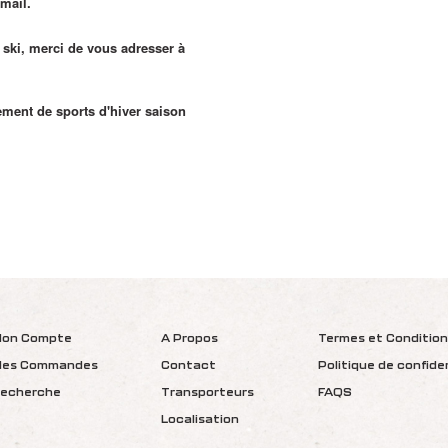
email.
 ski, merci de vous adresser à
ement de sports d'hiver saison
on Compte
A Propos
Termes et Conditio
es Commandes
Contact
Politique de confide
echerche
Transporteurs
FAQS
Localisation