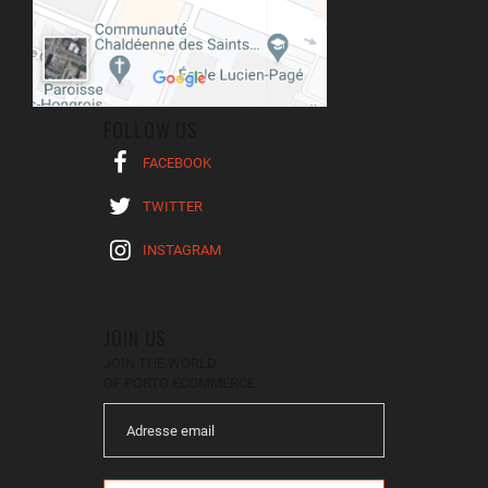
FOLLOW US
FACEBOOK
TWITTER
INSTAGRAM
JOIN US
JOIN THE WORLD
OF PORTO ECOMMERCE