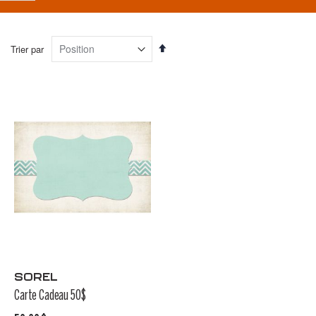
Filtrer
par
Par
Trier par
ordre
décroissant
SOREL
Carte Cadeau 50$