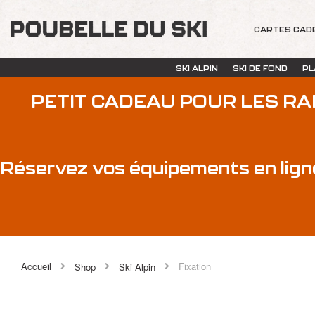
CARTES CAD
SKI ALPIN
SKI DE FOND
PL
PETIT CADEAU POUR LES R
Réservez vos équipements en lign
Accueil
Fixation
Shop
Ski Alpin