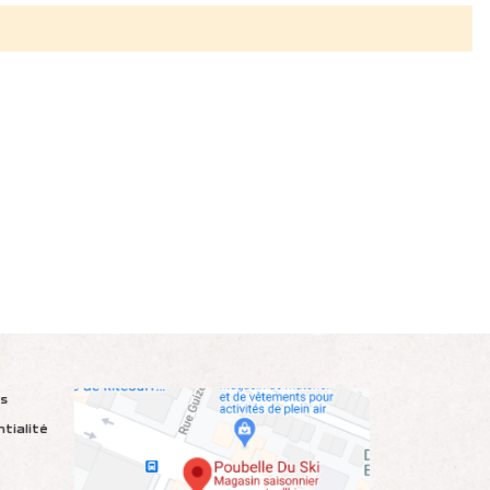
ns
ntialité